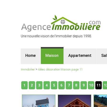
Une nouvelle vision de l'immobilier depuis 1998.
Home
Maison
Appartement
Sa
>
Immobilier
Idées décoration Maison page 11
1
2
3
4
5
6
7
8
9
10
11
1