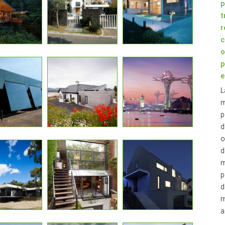
p
t
r
c
o
p
e
L
m
p
d
o
d
m
p
d
m
a