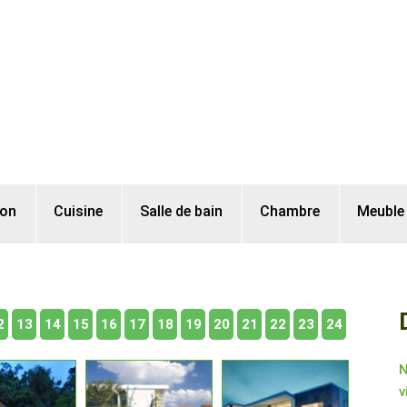
lon
Cuisine
Salle de bain
Chambre
Meuble
2
13
14
15
16
17
18
19
20
21
22
23
24
N
v