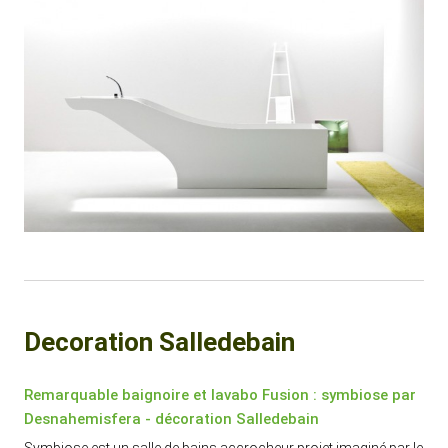
Decoration Salledebain
Remarquable baignoire et lavabo Fusion : symbiose par
Desnahemisfera - décoration Salledebain
Symbiose est un salle de bains accrocheur projet imaginé par le