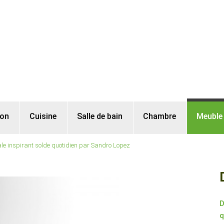
lon
Cuisine
Salle de bain
Chambre
Meuble
le inspirant solde quotidien par Sandro Lopez
D
q