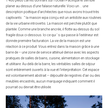
1 400 pieds carrés donnant sur l'océan Pacifique et semble
planer au-dessus d'une falaise naturelle. Voici un … une
description poétique d'architectes que nous avons trouvé très
captivants : “ la maison wpa conçu est un antidote aux routines
de la vie urbaine introvertis. La maison est perchée plutôt que
plantée. Comme une branche ancrée, il flotte au-dessus du sol
fragile doux ci-dessous. Ici ce qui ’ s qui passe à l'extérieur est
donnée première facturation. La vie de la maison est une
réaction à ce produit. Vous entrez dans la maison grâce à une
barre de – une zone de service atténué dense avec les aspects
pratiques de salles de bains, cuisine, alimentation en stockage
et utilitaire. Au-delà de la barre, les véritables salles de séjour
sont entièrement ouverts à la vue et l'interprétation. Cet espace
est volontairement abstrait – dépouillé de registres d'air ou des
meubles encastrés, aucun marquage indiquant comment il
pourrait ou devrait être utilisée.