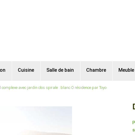
lon
Cuisine
Salle de bain
Chambre
Meuble
l complexe avec jardin clos spirale : blanc O résidence par Toyo
P
s