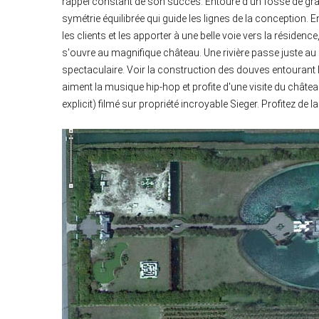
rappel constant de son succès. Entouré d'un fossé de grand
symétrie équilibrée qui guide les lignes de la conception. E
les clients et les apporter à une belle voie vers la résidence
s'ouvre au magnifique château. Une rivière passe juste au 
spectaculaire. Voir la construction des douves entourant 
aiment la musique hip-hop et profite d'une visite du châte
explicit) filmé sur propriété incroyable Sieger. Profitez de la 