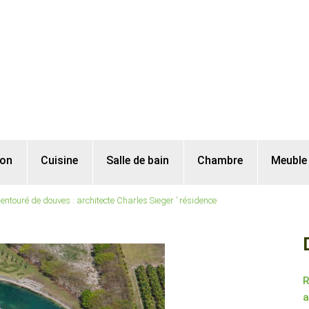
lon
Cuisine
Salle de bain
Chambre
Meuble
touré de douves : architecte Charles Sieger ’ résidence
R
a