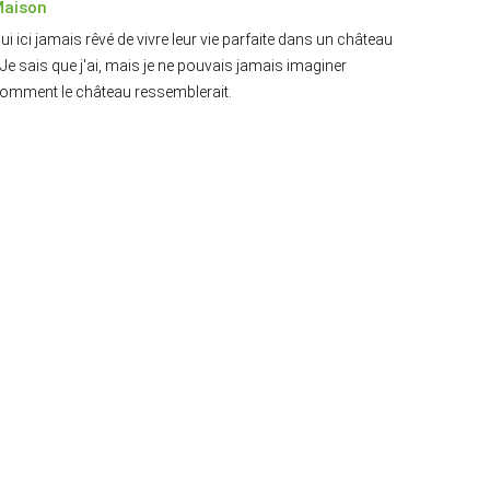
aison
ui ici jamais rêvé de vivre leur vie parfaite dans un château
 Je sais que j'ai, mais je ne pouvais jamais imaginer
omment le château ressemblerait.