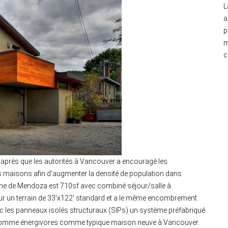
L
a
p
m
c
après que les autorités à Vancouver a encouragé les
ès maisons afin d'augmenter la densité de population dans
 Lane de Mendoza est 710sf avec combiné séjour/salle à
 sur un terrain de 33′x122′ standard et a le même encombrement
avec les panneaux isolés structuraux (SIPs) un système préfabriqué
x comme énergivores comme typique maison neuve à Vancouver.