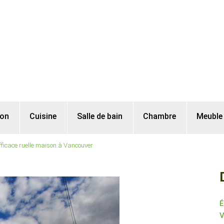
lon
Cuisine
Salle de bain
Chambre
Meuble
fficace ruelle maison à Vancouver
É
V