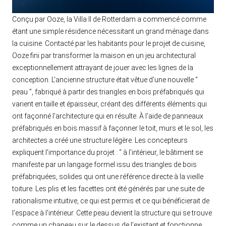
Conçu par Ooze, la Villa II de Rotterdam a commencé comme
étant une simple résidence nécessitant un grand ménage dans
la cuisine. Contacté par les habitants pour le projet de cuisine,
Ooze fini par transformer la maison en un jeu architectural
exceptionnellement attrayant de jouer avec les lignes de la
conception. L'ancienne structure était vêtue d'une nouvelle “
peau ”, fabriqué à partir des triangles en bois préfabriqués qui
varient en taille et épaisseur, créant des différents éléments qui
ont façonné l'architecture qui en résulte. À l'aide de panneaux
préfabriqués en bois massif à façonner le toit, murs et le sol, les
architectes a créé une structure légère. Les concepteurs
expliquent l'importance du projet : “ à l'intérieur, le bâtiment se
manifeste par un langage formel issu des triangles de bois
préfabriquées, solides qui ont une référence directe à la vieille
toiture. Les plis et les facettes ont été générés par une suite de
rationalisme intuitive, ce qui est permis et ce qui bénéficierait de
l'espace à l'intérieur. Cette peau devient la structure qui se trouve
comme un chapeau sur le dessus de l'existant et fonctionne