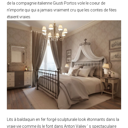
de la compagnie italienne Giusti Portos vole le coeur de
n'importe qui qui a jamais vraiment cru que les contes de fées
étaient vraies.
Lits à baldaquin en fer forgé sculpturale look étonnants dans la
vraie vie comme ils le font dans Anton Valiev ’ s spectaculaire