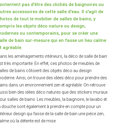
ontentent pas d'être des clichés de baignoires ou
utres accessoires de cette salle d'eau. Il s'agit de
hotos de tout le mobilier de salles de bains, y
ompris les objets déco nature ou design,
odernes ou contemporains, pour se créer une
alle de bain sur-mesure qui en fasse un lieu calme
t agréable.
ans les aménagements intérieurs, la déco de salle de bain
st très importante. En effet, ces photos de meubles de
alles de bains côtoient des objets déco au design
oderne. Ainsi, on trouve des idées déco pour prendre des
ains dans un environnement zen et agréable. On retrouve
ussi bien des idées déco natures que des stickers muraux
our salles de bains. Les meubles, la baignoire, le lavabo et
a douche sont également à prendre en compte pour un
ntérieur design qui fasse de la salle de bain une pièce zen,
alme où la détente est de mise.