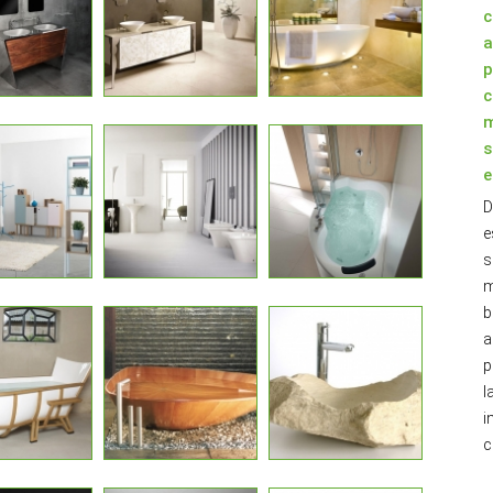
c
a
p
c
m
s
e
D
e
s
m
b
a
p
l
i
c