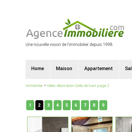
Une nouvelle vision de l'immobilier depuis 1998.
Home
Maison
Appartement
Sa
>
Immobilier
Idées décoration Salle de bain page 2
1
2
3
4
5
6
7
8
9